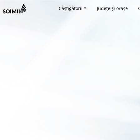
Câștigătorii
Județe și orașe