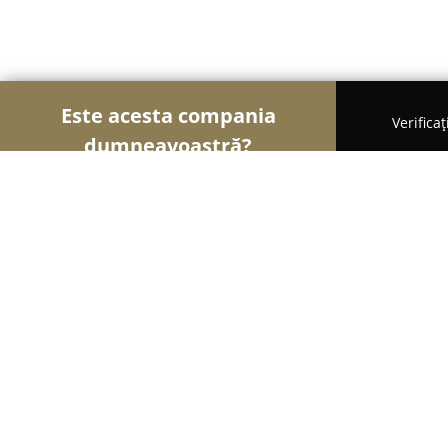
Este acesta compania
Verifica
dumneavoastră?
Şoimii Farmaciilor
Farmacii, Farmacii Veterinare
Farmacie Veterinara Doctor D Piata 
9.4
(102)