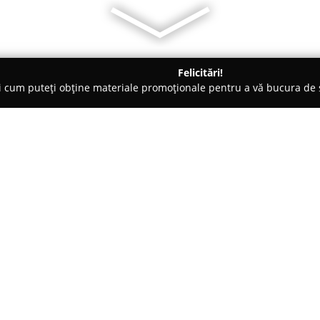
Felicitări!
ți cum puteți obține materiale promoționale pentru a vă bucura d
, Magazine Naturiste - Târgu Jiu
Farmacie Veterinara Doctor D P
Mica Tg-Jiu
Despre companie:
Farmacia Veterinară Doctor D
1989 la numărul 35, s-a consoli
îngrijirea animalelor de compa
prin angajamentul său continu
Arată mai multe >>
punând la dispoziție clienților
de specialitate.