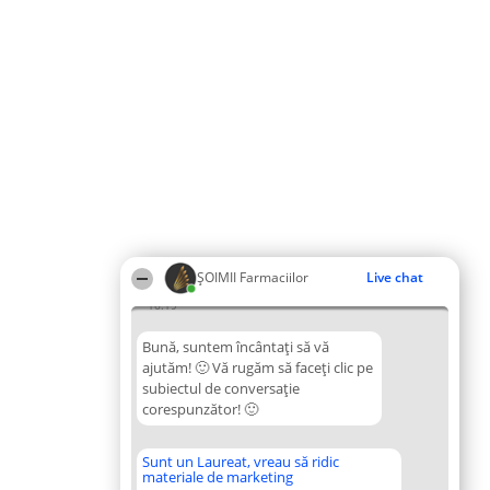
ŞOIMII Farmaciilor
Live chat
16:19
Bună, suntem încântați să vă
ajutăm! 🙂 Vă rugăm să faceți clic pe
subiectul de conversație
corespunzător! 🙂
Sunt un Laureat, vreau să ridic
materiale de marketing