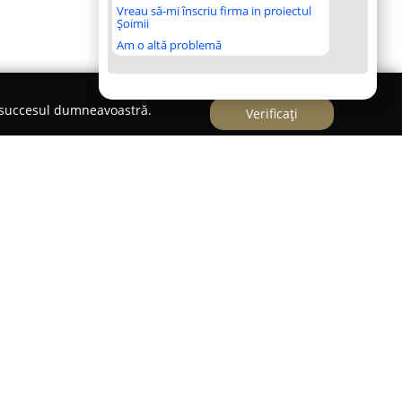
Vreau să-mi înscriu firma in proiectul
Șoimii
Am o altă problemă
e succesul dumneavoastră.
Verificați
iata Mica Tg-Jiu
, localizată în Târgu Jiu pe Strada 22 Decembrie
dat ca un reper important în ceea ce privește
nie din zonă. Această farmacie se evidențiază
u față de sănătatea și bunăstarea patrupedelor,
 o varietate completă de produse și consultanță