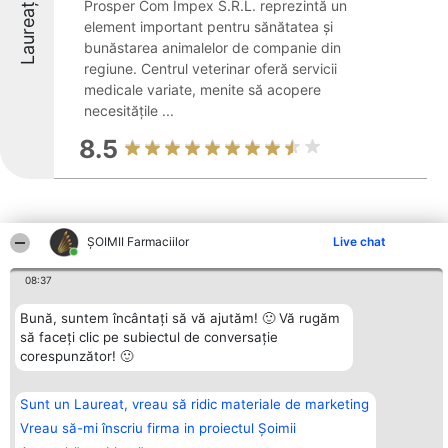
Laureați
Prosper Com Impex S.R.L. reprezintă un
element important pentru sănătatea și
bunăstarea animalelor de companie din
regiune. Centrul veterinar oferă servicii
medicale variate, menite să acopere
necesitățile ...
8.5
ŞOIMII Farmaciilor
Live chat
Alte firme din zonă
08:37
Bună, suntem încântați să vă ajutăm! 🙂 Vă rugăm
să faceți clic pe subiectul de conversație
Organizator Ranking
Plebiscyt
Contact
corespunzător! 🙂
BRIGHT SOLUTIONS BR SRL
Câștigătorii
Contact
Aleea Timisul De Sus 2 Bl. A30
Lista Tuturor
Sc. A Et. 4 Ap. 13 Cod 061952
Laureaților
Sunt un Laureat, vreau să ridic materiale de marketing
București
Reguli
CUI 36737675
Statut
Vreau să-mi înscriu firma in proiectul Șoimii
tel: +40 770 990 492
Politica de