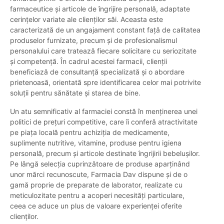
farmaceutice și articole de îngrijire personală, adaptate
cerințelor variate ale clienților săi. Aceasta este
caracterizată de un angajament constant față de calitatea
produselor furnizate, precum și de profesionalismul
personalului care tratează fiecare solicitare cu seriozitate
și competență. În cadrul acestei farmacii, clienții
beneficiază de consultanță specializată și o abordare
prietenoasă, orientată spre identificarea celor mai potrivite
soluții pentru sănătate și starea de bine.
Un atu semnificativ al farmaciei constă în menținerea unei
politici de prețuri competitive, care îi conferă atractivitate
pe piața locală pentru achiziția de medicamente,
suplimente nutritive, vitamine, produse pentru igiena
personală, precum și articole destinate îngrijirii bebelușilor.
Pe lângă selecția cuprinzătoare de produse aparținând
unor mărci recunoscute, Farmacia Dav dispune și de o
gamă proprie de preparate de laborator, realizate cu
meticulozitate pentru a acoperi necesități particulare,
ceea ce aduce un plus de valoare experienței oferite
clienților.