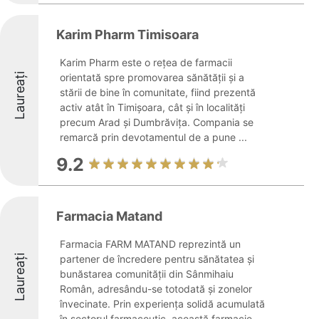
Karim Pharm Timisoara
Karim Pharm este o rețea de farmacii
Laureați
orientată spre promovarea sănătății și a
stării de bine în comunitate, fiind prezentă
activ atât în Timișoara, cât și în localități
precum Arad și Dumbrăvița. Compania se
remarcă prin devotamentul de a pune ...
9.2
Farmacia Matand
Farmacia FARM MATAND reprezintă un
Laureați
partener de încredere pentru sănătatea și
bunăstarea comunității din Sânmihaiu
Român, adresându-se totodată și zonelor
învecinate. Prin experiența solidă acumulată
în sectorul farmaceutic, această farmacie ...